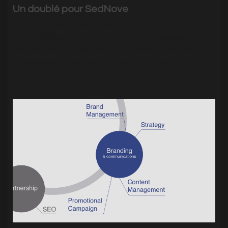
Un doublé pour SedNove
Aujourd'hui SedNove lance les sites
pierresdecharme.com et french.ad, l'un présentant
les services d'un négociant en pierres et fines et
précieuses, l'autre ceux d'une agence de…
|
2756
Visits