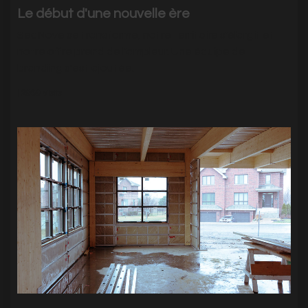
Le début d'une nouvelle ère
SedNove se transforme, notre territoire s'élargit et
notre offre prend de l'ampleur. Une équipe de
branding s'est ajoutée.
|
2969
Visits