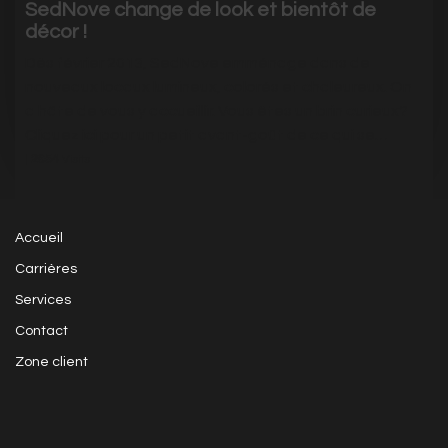
SedNove change de look et bientôt de
décor !
Dès février 2013, SedNove emménage dans de
nouveaux locaux lumineux, colorés et chaleureux. On
a hâte de vous y accueillir. Vous êtes un brin curieux?
Cliquez ici pour un petit avant-goût de ce qui se…
|
2654
Visits
Accueil
Carrières
Services
Contact
Zone client