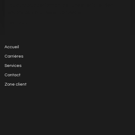
toujours plus performants et une interface client
encore plus intuitive et conviviale...
|
3011
Visits
Accueil
Carrières
Services
Contact
Zone client