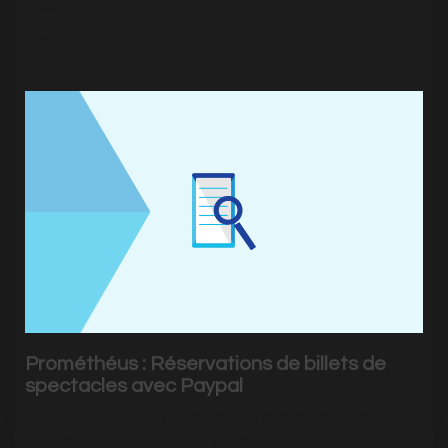
web.
|
2835
Visits
Prométhéus : Réservations de billets de
spectacles avec Paypal
kddp.ca : Un autre exemple du déploiement de la
solution Paypal...avec Extenso