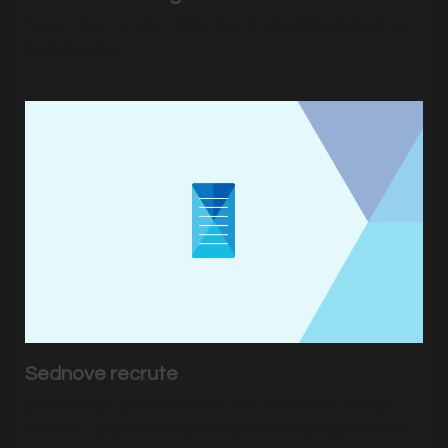
"En date du 12 août 2007, notre nouvelle adresse est :
Sednove inc.
Sednove recrute
Sednove est présentement à la recherche d'un(e)
candidat(e) pour combler un poste de programmeur