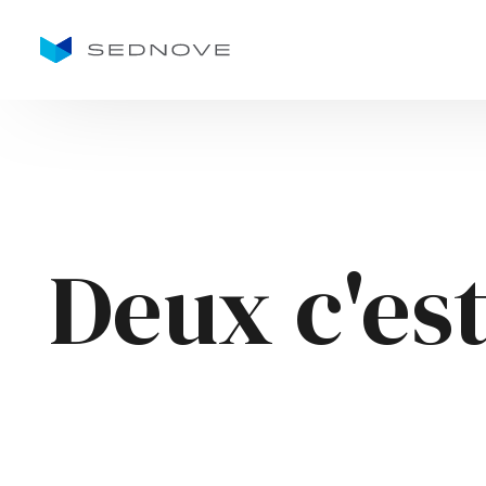
Goto main content
Deux c'es