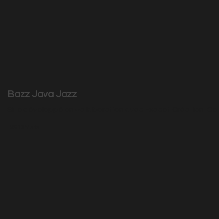
Bazz Java Jazz
Site développé en collaboration avec Exocet Création. Ce 
|
2913
Visits