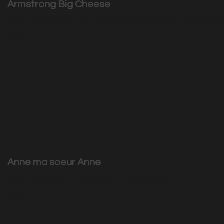
Armstrong Big Cheese
Site promotionnel avec concours réalisé avec BBDO pour 
|
2922
Visits
Anne ma soeur Anne
Site pour l'Hôtel studio Anne ma soeur Anne.
|
2812
Visits